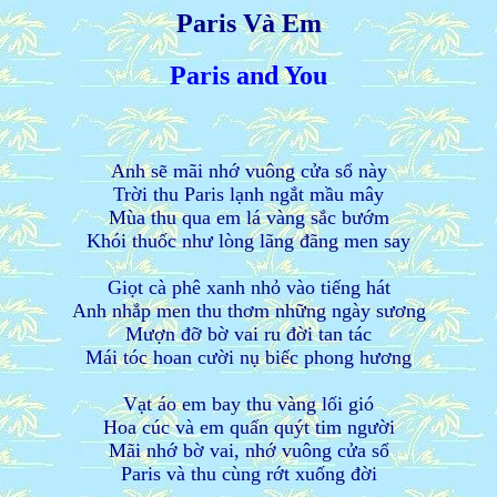
Paris Và Em
Paris and You
Anh sẽ mãi nhớ vuông cửa sổ này
Trời thu Paris lạnh ngắt mầu mây
Mùa thu qua em lá vàng sắc bướm
Khói thuốc như lòng lãng đãng men say
Giọt cà phê xanh nhỏ vào tiếng hát
Anh nhắp men thu thơm những ngày sương
Mượn đỡ bờ vai ru đời tan tác
Mái tóc hoan cười nụ biếc phong hương
Vạt áo em bay thu vàng lối gió
Hoa cúc và em quấn quýt tim người
Mãi nhớ bờ vai, nhớ vuông cửa sổ
Paris và thu cùng rớt xuống đời