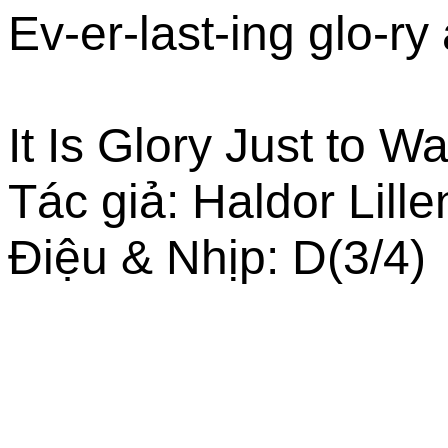
Ev-er-last-ing glo-ry 
It Is Glory Just to W
Tác giả: Haldor Lill
Điệu & Nhịp: D(3/4)