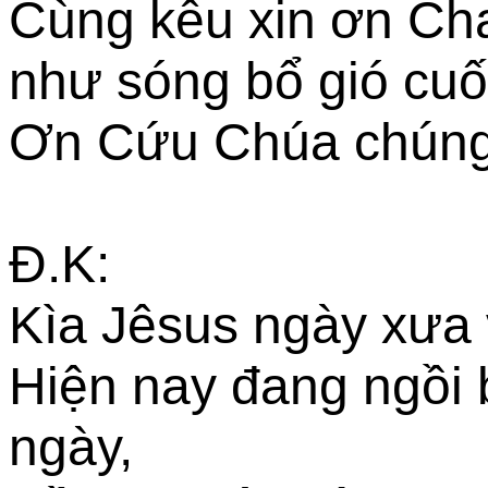
Cùng kêu xin ơn Cha
như sóng bổ gió cuố
Ơn Cứu Chúa chúng 
Đ.K:
Kìa Jêsus ngày xưa v
Hiện nay đang ngồi
ngày,