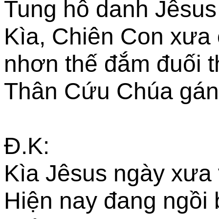
Tung hô danh Jêsus 
Kìa, Chiên Con xưa 
nhơn thế đắm đuối t
Thân Cứu Chúa gánh 
Đ.K:
Kìa Jêsus ngày xưa v
Hiện nay đang ngồi