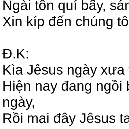
Ngài tôn quí bấy, sá
Xin kíp đến chúng t
Đ.K:
Kìa Jêsus ngày xưa v
Hiện nay đang ngồi
ngày,
Rồi mai đây Jêsus t