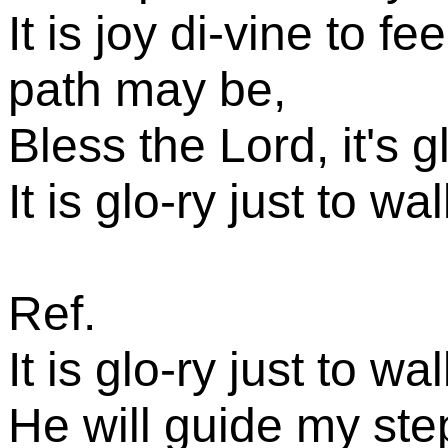
It is joy di-vine to 
path may be,
Bless the Lord, it's g
It is glo-ry just to w
Ref.
It is glo-ry just to w
He will guide my step