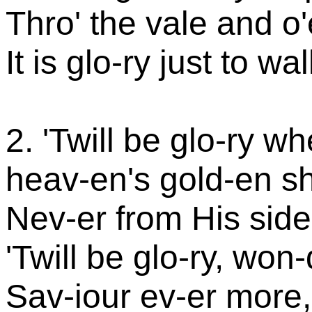
Thro' the vale and o'
It is glo-ry just to w
2. 'Twill be glo-ry w
heav-en's gold-en s
Nev-er from His side 
'Twill be glo-ry, won
Sav-iour ev-er more,